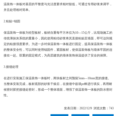
温装饰一体板对基层的平整度与光洁度要求相对较低，可通过专用砂浆来调平，
并且处理相对简单。
2.粘贴+锚固
保温装饰一体板为轻型板材，板材自重每平方米仅为10—15公斤，比现场施工的
传统薄抹灰系统的重量小，因此使用粘结砂浆将其直接粘贴至墙面，即可达到规
定的粘接强度要求。为进一步对保温装饰一体板进行固定，提高保温装饰一体板
的整体安全性，可以同时使用锚固件，紧固板材，使保温装饰板与墙体牢固的连
接在一起。双重的固定模式，为高层建筑的墙体装饰保温提供了安全的保障。
3.接缝处理
在进行安装施工保温装饰一体板时，两块板材之间预留5mm—10mm宽的接缝。
当整体安装完成，板材底部的砂浆干燥后，在接缝中嵌填pe棒进行填实，再用耐
候密封胶把接缝处密封，形成一个整体墙面，增强了保温装饰一体板的防水密封
性。
发表日期：2022/12/9 浏览次数：743