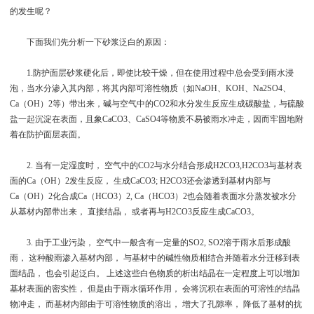
的发生呢？
下面我们先分析一下砂浆泛白的原因：
1.防护面层砂浆硬化后，即使比较干燥，但在使用过程中总会受到雨水浸
泡，当水分渗入其内部，将其内部可溶性物质（如NaOH、KOH、Na2SO4、
Ca（OH）2等）带出来，碱与空气中的CO2和水分发生反应生成碳酸盐，与硫酸
盐一起沉淀在表面，且象CaCO3、CaSO4等物质不易被雨水冲走，因而牢固地附
着在防护面层表面。
2. 当有一定湿度时， 空气中的CO2与水分结合形成H2CO3,H2CO3与基材表
面的Ca（OH）2发生反应， 生成CaCO3; H2CO3还会渗透到基材内部与
Ca（OH）2化合成Ca（HCO3）2, Ca（HCO3）2也会随着表面水分蒸发被水分
从基材内部带出来， 直接结晶， 或者再与H2CO3反应生成CaCO3。
3. 由于工业污染， 空气中一般含有一定量的SO2, SO2溶于雨水后形成酸
雨， 这种酸雨渗入基材内部， 与基材中的碱性物质相结合并随着水分迁移到表
面结晶， 也会引起泛白。 上述这些白色物质的析出结晶在一定程度上可以增加
基材表面的密实性， 但是由于雨水循环作用， 会将沉积在表面的可溶性的结晶
物冲走， 而基材内部由于可溶性物质的溶出， 增大了孔隙率， 降低了基材的抗