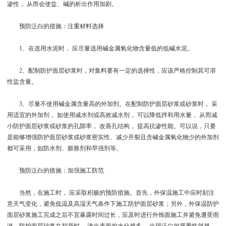
渗性， 从而会使盐、碱的析出作用加剧。
预防泛白的措施：注重材料选择
1、在选用水泥时， 应尽量选用碱金属氧化物含量低的低碱水泥。
2、配制防护面层砂浆时，对集料要有一定的选择性，应该严格控制其可溶
性盐含量。
3、尽量不使用碱金属含量高的外加剂。在配制防护面层砂浆或砂浆时， 采
用适宜的外加剂， 如使用减水剂或高效减水剂， 可以降低拌和用水量， 从而减
小防护面层砂浆或砂浆的孔隙率， 改善孔结构， 提高抗渗性能。可以说，只要
是能够增强防护面层砂浆或砂浆密实性、减少开裂且含碱金属氧化物少的外加剂
都可采用，如防水剂、膨胀剂和早强剂等。
预防泛白的措施：加强施工防范
当然，在施工时， 应采取积极的预防措施。首先，外保温施工中应时刻注
意天气变化，避免低温及高湿天气条件下施工防护面层砂浆；另外，外保温防护
面层砂浆施工完成之后不宜暴露时间过长，应及时进行外饰面施工并避免遭受雨
淋。防护面层砂浆在初凝时， 渗出表面的水分越多， 出现泛白的严重性就越